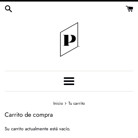
Ir
directamente
al
contenido
Más
›
Inicio
Tu carrito
Carrito de compra
Su carrito actualmente está vacío.